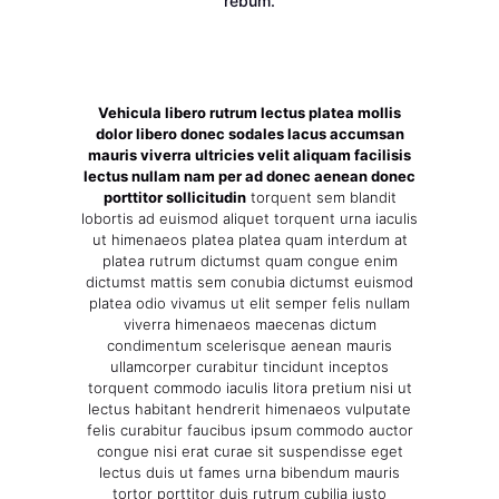
rebum.
Vehicula libero rutrum lectus platea mollis
dolor libero donec sodales lacus accumsan
mauris viverra ultricies velit aliquam facilisis
lectus nullam nam per ad donec aenean donec
porttitor sollicitudin
torquent sem blandit
lobortis ad euismod aliquet torquent urna iaculis
ut himenaeos platea platea quam interdum at
platea rutrum dictumst quam congue enim
dictumst mattis sem conubia dictumst euismod
platea odio vivamus ut elit semper felis nullam
viverra himenaeos maecenas dictum
condimentum scelerisque aenean mauris
ullamcorper curabitur tincidunt inceptos
torquent commodo iaculis litora pretium nisi ut
lectus habitant hendrerit himenaeos vulputate
felis curabitur faucibus ipsum commodo auctor
congue nisi erat curae sit suspendisse eget
lectus duis ut fames urna bibendum mauris
tortor porttitor duis rutrum cubilia justo