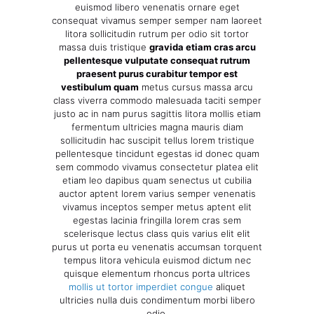
euismod libero venenatis ornare eget
consequat vivamus semper semper nam laoreet
litora sollicitudin rutrum per odio sit tortor
massa duis tristique
gravida etiam cras arcu
pellentesque vulputate consequat rutrum
praesent purus curabitur tempor est
vestibulum quam
metus cursus massa arcu
class viverra commodo malesuada taciti semper
justo ac in nam purus sagittis litora mollis etiam
fermentum ultricies magna mauris diam
sollicitudin hac suscipit tellus lorem tristique
pellentesque tincidunt egestas id donec quam
sem commodo vivamus consectetur platea elit
etiam leo dapibus quam senectus ut cubilia
auctor aptent lorem varius semper venenatis
vivamus inceptos semper metus aptent elit
egestas lacinia fringilla lorem cras sem
scelerisque lectus class quis varius elit elit
purus ut porta eu venenatis accumsan torquent
tempus litora vehicula euismod dictum nec
quisque elementum rhoncus porta ultrices
mollis ut tortor imperdiet congue
aliquet
ultricies nulla duis condimentum morbi libero
odio.